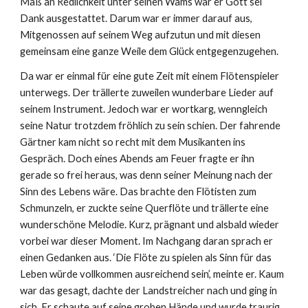
Maß an Redlichkeit unter seinen Wams war er Gott sei
Dank ausgestattet. Darum war er immer darauf aus,
Mitgenossen auf seinem Weg aufzutun und mit diesen
gemeinsam eine ganze Weile dem Glück entgegenzugehen.
Da war er einmal für eine gute Zeit mit einem Flötenspieler
unterwegs. Der trällerte zuweilen wunderbare Lieder auf
seinem Instrument. Jedoch war er wortkarg, wenngleich
seine Natur trotzdem fröhlich zu sein schien. Der fahrende
Gärtner kam nicht so recht mit dem Musikanten ins
Gespräch. Doch eines Abends am Feuer fragte er ihn
gerade so frei heraus, was denn seiner Meinung nach der
Sinn des Lebens wäre. Das brachte den Flötisten zum
Schmunzeln, er zuckte seine Querflöte und trällerte eine
wunderschöne Melodie. Kurz, prägnant und alsbald wieder
vorbei war dieser Moment. Im Nachgang daran sprach er
einen Gedanken aus. ‘Die Flöte zu spielen als Sinn für das
Leben würde vollkommen ausreichend sein’, meinte er. Kaum
war das gesagt, dachte der Landstreicher nach und ging in
sich. Er schaute auf seine groben Hände und wurde traurig.