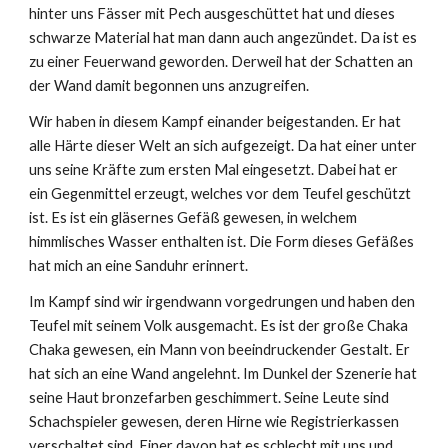
hinter uns Fässer mit Pech ausgeschüttet hat und dieses
schwarze Material hat man dann auch angezündet. Da ist es
zu einer Feuerwand geworden. Derweil hat der Schatten an
der Wand damit begonnen uns anzugreifen.
Wir haben in diesem Kampf einander beigestanden. Er hat
alle Härte dieser Welt an sich aufgezeigt. Da hat einer unter
uns seine Kräfte zum ersten Mal eingesetzt. Dabei hat er
ein Gegenmittel erzeugt, welches vor dem Teufel geschützt
ist. Es ist ein gläsernes Gefäß gewesen, in welchem
himmlisches Wasser enthalten ist. Die Form dieses Gefäßes
hat mich an eine Sanduhr erinnert.
Im Kampf sind wir irgendwann vorgedrungen und haben den
Teufel mit seinem Volk ausgemacht. Es ist der große Chaka
Chaka gewesen, ein Mann von beeindruckender Gestalt. Er
hat sich an eine Wand
a
ngelehnt. Im Dunkel der Szenerie hat
seine Haut bronzefarben geschimmert. Seine Leute sind
Schachspieler gewesen, deren Hirne wie Registrierkassen
verschaltet sind. Einer davon hat es schlecht mit uns und